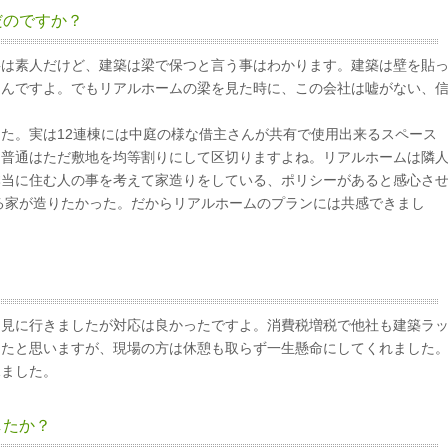
だのですか？
事は素人だけど、建築は梁で保つと言う事はわかります。建築は壁を貼
くんですよ。でもリアルホームの梁を見た時に、この会社は嘘がない、
た。実は12連棟には中庭の様な借主さんが共有で使用出来るスペース
。普通はただ敷地を均等割りにして区切りますよね。リアルホームは隣
本当に住む人の事を考えて家造りをしている、ポリシーがあると感心さ
る家が造りたかった。だからリアルホームのプランには共感できまし
？
く見に行きましたが対応は良かったですよ。消費税増税で他社も建築ラ
ったと思いますが、現場の方は休憩も取らず一生懸命にしてくれました
見ました。
したか？