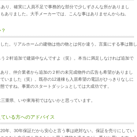
もあり、確実に人員不足で事務的な部分で少しずさんな所がありまし
安もありました。大手メーカーでは、こんな事はありませんからね。
か？
ました。リアルホームの建物は他の物とは何か違う。言葉にする事は難
もう２軒追加で建築中なんですよ（笑）。本当に満足しなければ追加で
もあり、仲介業者から追加の２軒の未完成物件の広告も希望がありまし
ていました（笑）。既存の12連棟も入居希望の電話がひっきりなしに
状態ですね。事業のスタートダッシュとしては大成功です。
は三重県、いや東海初ではないかと思っています。
えている方へのアドバイス
20年、30年保証だから安心と言う事は絶対ない。保証を売りにしてい