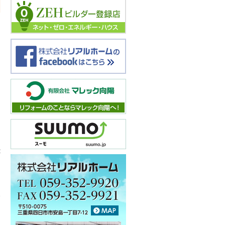
飛
に
し
と
会