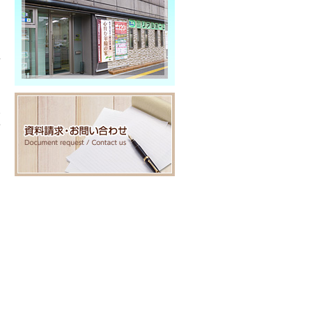
っ
信
人
せ
ッ
。