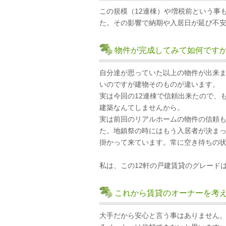
この規模（12連棟）や増税前という事
た。その影響で納期や入居日が延び不
物件が完成してみて如何です
自分達が思っていた以上の物件が出来
いのですが建物そのものが違います。
実は今回の12連棟で信頼出来たので、
建築なんてしませんから。
実は前回のリアルホームの物件の信頼
た。地鎮祭の時にはもう入居者が決まっ
掛かって来ています。常に空き待ちの
私は、この12軒の戸建賃貸のグレード
これから賃貸のオーナーを考
大手だから安心と言う事はありません。