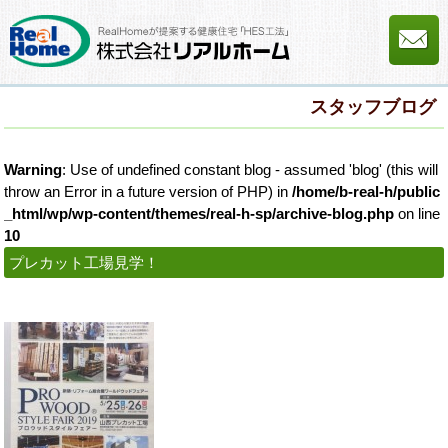
スタッフブログ
Warning
: Use of undefined constant blog - assumed 'blog' (this will
throw an Error in a future version of PHP) in
/home/b-real-h/public
_html/wp/wp-content/themes/real-h-sp/archive-blog.php
on line
10
プレカット工場見学！